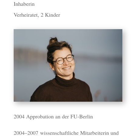
Inha­be­rin
Verhei­ra­tet, 2 Kinder
2004 Appro­ba­tion an der FU-Berlin
2004–2007 wissen­schaft­li­che Mitar­bei­te­rin und