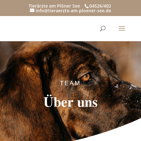
Tierärzte am Plöner See
04526/402
info@tieraerzte-am-ploener-see.de
TEAM
Über uns