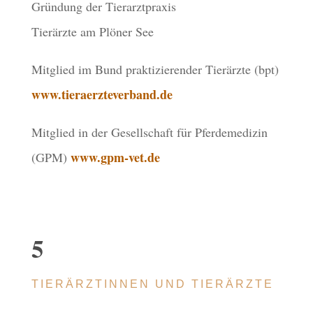
Grün­dung der Tier­arzt­pra­xis
Tier­ärzte am Plöner See
Mitglied im Bund prak­ti­zie­ren­der Tier­ärzte (bpt)
www.tieraerzteverband.de
Mitglied in der Gesell­schaft für Pfer­de­me­di­zin
www.gpm-vet.de
(GPM)
5
TIER­ÄRZ­TIN­NEN UND TIERÄRZTE