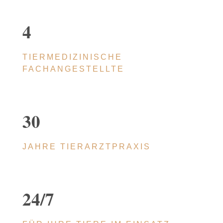
4
TIER­ME­DI­ZI­NI­SCHE
FACHANGESTELLTE
30
JAHRE TIER­ARZT­PRA­XIS
24/7