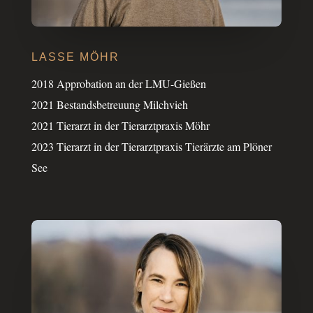
LASSE MÖHR
2018 Appro­ba­tion an der LMU-Gießen
2021 Bestands­be­treu­ung Milch­vieh
2021 Tier­arzt in der Tier­arzt­pra­xis Möhr
2023 Tier­arzt in der Tier­arzt­pra­xis Tier­ärzte am Plöner
See