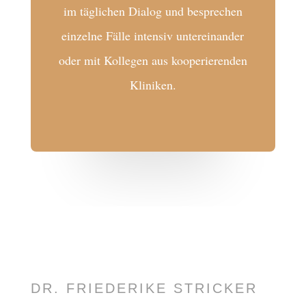
im tägli­chen Dialog und bespre­chen
einzelne Fälle inten­siv unter­ein­an­der
oder mit Kolle­gen aus koope­rie­ren­den
Kliniken.
DR. FRIE­DE­RIKE STRICKER