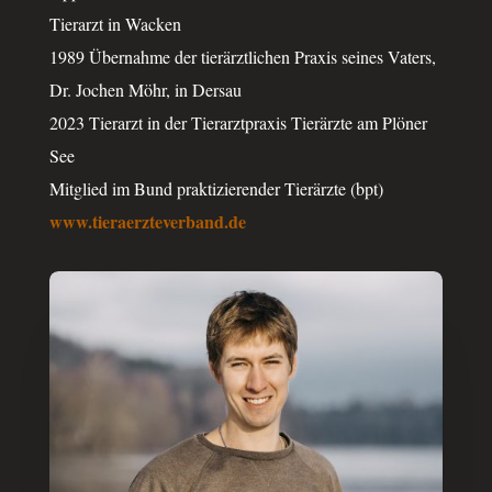
Tier­arzt in Wacken
1989 Über­nahme der tier­ärzt­li­chen Praxis seines Vaters,
Dr. Jochen Möhr, in Dersau
2023 Tier­arzt in der Tier­arzt­pra­xis Tier­ärzte am Plöner
See
Mitglied im Bund prak­ti­zie­ren­der Tier­ärzte (bpt)
www.tieraerzteverband.de