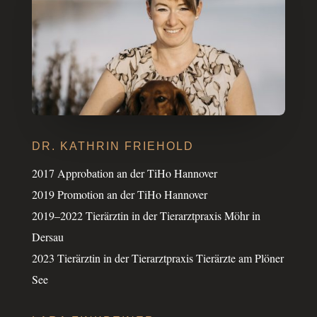
DR. KATH­RIN FRIEHOLD
2017 Appro­ba­tion an der TiHo Hanno­ver
2019 Promo­tion an der TiHo Hanno­ver
2019–2022 Tier­ärz­tin in der Tier­arzt­pra­xis Möhr in
Dersau
2023 Tier­ärz­tin in der Tier­arzt­pra­xis Tier­ärzte am Plöner
See